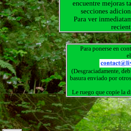
encuentre mejoras t
secciones adicion
Para ver inmediatam
recien
Para ponerse en con
e
(Desgraciadamente, debi
basura enviado por otros
Le ruego que copíe la d