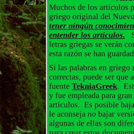
Muchos de los artículos p
griego original del Nue
tener ningún conocimien
entender los artículos.
Si
letras griegas se verán c
esta razón se han guardad
Si las palabras en griego 
correctas, puede ser que 
fuente
TekniaGreek
. Es
y fue empleada para gran 
artículos. Es posible baj
le aconseja
no
bajar versi
algunas de ellas son dife
para crear estos document