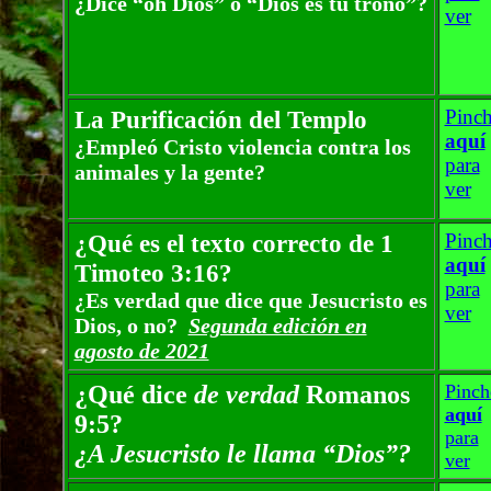
¿Dice
“
oh Dios
”
o
“
Dios es tu trono
”
?
ver
La Purificación del Templo
Pinc
aquí
¿Empleó Cristo violencia contra los
para
animales y la gente?
ver
¿Qué es el texto correcto de 1
Pinc
aquí
Timoteo 3:16?
para
¿Es verdad que dice que Jesucristo es
ver
Dios, o no?
Segunda edición en
agosto de 2021
¿Qué dice
de verdad
Romanos
Pinch
aquí
9:5?
para
¿A Jesucristo le llama
“
Dios
”
?
ver