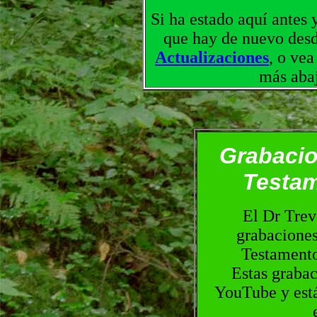
Si ha estado aquí antes 
que hay de nuevo desde
Actualizaciones
, o vea
más abaj
Grabacio
Testam
El Dr Trev
grabaciones
Testamento
Estas grabac
YouTube y está