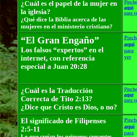
¿Cuál es el papel de la mujer en
Pinch
aquí
la iglesia?
para v
¿Qué dice la Biblia acerca de las
mujeres en el ministerio cristiano?
“El Gran Engaño”
Pinch
aquí
Los falsos “expertos” en el
para
ver
internet, con referencia
especial a Juan 20:28
¿Cuál es la Traducción
Pinch
aquí
Correcta de Tito 2:13?
para v
¿Dice que Cristo es Dios, o no?
El significado de Filipenses
Pinch
aquí
2:5-11
para
Lo que creían los primeros creyentes