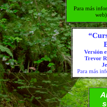
Para más info
web)
“Curs
B
Versión 
Trevor R
J
Para más in
A
s