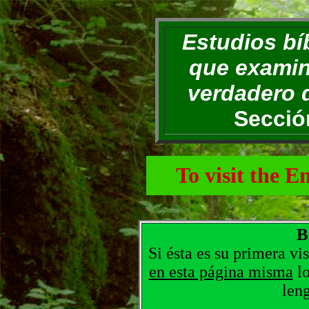
Estudios bí
que examin
verdadero d
Secció
To visit the E
B
Si ésta es su primera vi
en esta página misma
lo
len