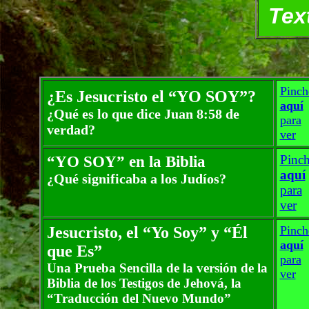
Tex
Pinch
¿Es Jesucristo el
“
YO SOY
”
?
aquí
¿Qué es lo que dice Juan 8:58 de
para
verdad?
ver
“
YO SOY
”
en la Biblia
Pinc
aquí
¿Qué significaba a los Judíos?
para
ver
Jesucristo, el “Yo Soy” y “Él
Pinch
aquí
que Es”
para
Una Prueba Sencilla de la versión de la
ver
Biblia de los Testigos de Jehová,
la
“Traducción del Nuevo Mundo”