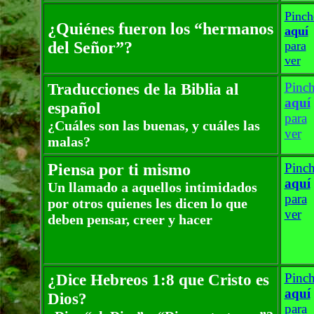
Pinch
¿Quiénes fueron los
“
hermanos
aquí
del Señor
”
?
para
ver
Traducciones de la Biblia al
Pinc
aquí
español
para
¿Cuáles son las buenas, y cuáles las
ver
malas?
Piensa por ti mismo
Pinc
aquí
Un llamado a aquellos intimidados
para
por otros quienes les dicen lo que
ver
deben pensar, creer y hacer
¿Dice Hebreos 1:8 que Cristo es
Pinc
aquí
Dios?
para