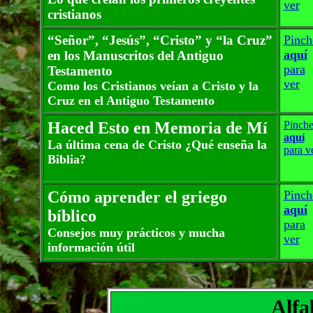
ver
cristianos
“Señor”, “Jesús”, “Cristo” y “la Cruz”
Pinch
aquí
en los Manuscritos del Antiguo
para
Testamento
ver
Como los Cristianos veían a Cristo y la
Cruz en el Antiguo Testamento
Haced Esto en Memoria de Mí
Pinch
aquí
La última cena de Cristo ¿Qué enseña la
para v
Biblia?
Cómo aprender el griego
Pinch
aquí
bíblico
para
Consejos muy prácticos y mucha
ver
información útil
Alfa