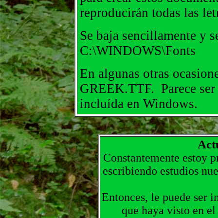
reproducirán todas las let
Se baja sencillamente y se
C:\WINDOWS\Fonts
En algunas otras ocasione
GREEK.TTF. Parece ser qu
incluída en Windows.
Act
Constantemente estoy pr
escribiendo estudios nu
Entonces, le puede ser in
que haya visto en el